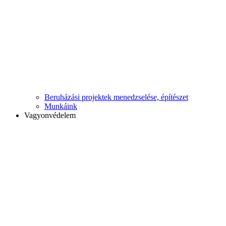
Beruházási projektek menedzselése, építészet
Munkáink
Vagyonvédelem