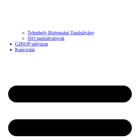
Telephely Biztonsági Tanúsítvány
ISO tanúsítványok
GINOP pályázat
Kapcsolat