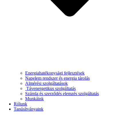
Energiahatékonysági fejlesztések
Napelem rendszer és energia tárolás
Almérési szolgáltatások
Távenergetikus szolgáltatás
Számla és szerződés elemzés szolgáltatás
Munkáink
Rólunk
Tanúsítványaink