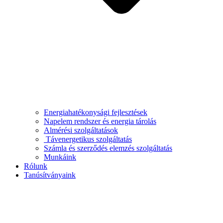
Energiahatékonysági fejlesztések
Napelem rendszer és energia tárolás
Almérési szolgáltatások
Távenergetikus szolgáltatás
Számla és szerződés elemzés szolgáltatás
Munkáink
Rólunk
Tanúsítványaink