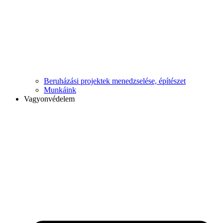
Beruházási projektek menedzselése, építészet
Munkáink
Vagyonvédelem