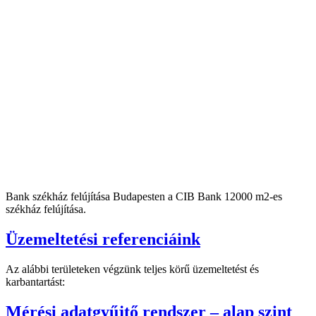
Bank székház felújítása Budapesten a CIB Bank 12000 m2-es
székház felújítása.
Üzemeltetési referenciáink
Az alábbi területeken végzünk teljes körű üzemeltetést és
karbantartást:
Mérési adatgyűjtő rendszer – alap szint